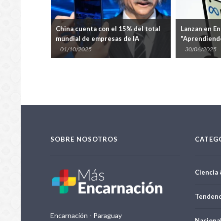
de
China cuenta con el 15% del total
Lanzan en En
mundial de empresas de IA
"Aprendiend
emprendedo
01/10/2025
30/06/2025
SOBRE NOSOTROS
CATEG
Ciencia 
Tendenc
Encarnación - Paraguay
Naciona