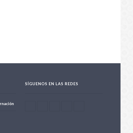
os son los países que lideran
 de IA en América Latina
/09/2024
SÍGUENOS EN LAS REDES
rnación