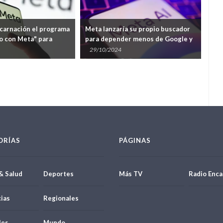
carnación el programa
Meta lanzaría su propio buscador
Est
o con Meta" para
para depender menos de Google y
uso
res
Microsoft
29/10/2024
25
ORÍAS
PÁGINAS
& Salud
Deportes
Más TV
Radio Enca
ias
Regionales
les
Mundo