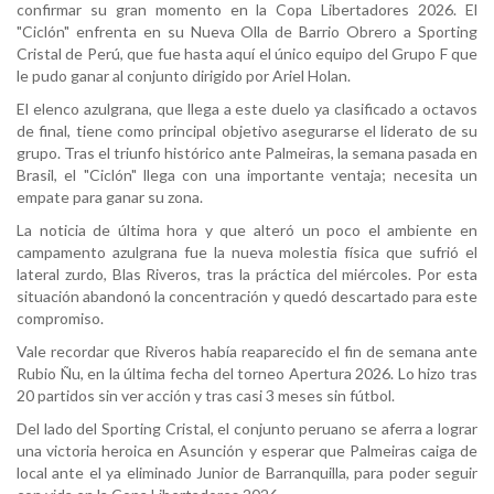
confirmar su gran momento en la Copa Libertadores 2026. El
"Ciclón" enfrenta en su Nueva Olla de Barrio Obrero a Sporting
Cristal de Perú, que fue hasta aquí el único equipo del Grupo F que
le pudo ganar al conjunto dirigido por Ariel Holan.
El elenco azulgrana, que llega a este duelo ya clasificado a octavos
de final, tiene como principal objetivo asegurarse el liderato de su
grupo. Tras el triunfo histórico ante Palmeiras, la semana pasada en
Brasil, el "Ciclón" llega con una importante ventaja; necesita un
empate para ganar su zona.
La noticia de última hora y que alteró un poco el ambiente en
campamento azulgrana fue la nueva molestia física que sufrió el
lateral zurdo, Blas Riveros, tras la práctica del miércoles. Por esta
situación abandonó la concentración y quedó descartado para este
compromiso.
Vale recordar que Riveros había reaparecido el fin de semana ante
Rubio Ñu, en la última fecha del torneo Apertura 2026. Lo hizo tras
20 partidos sin ver acción y tras casi 3 meses sin fútbol.
Del lado del Sporting Cristal, el conjunto peruano se aferra a lograr
una victoria heroica en Asunción y esperar que Palmeiras caiga de
local ante el ya eliminado Junior de Barranquilla, para poder seguir