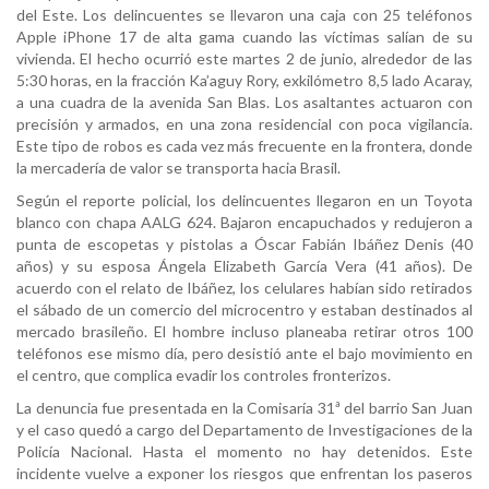
del Este. Los delincuentes se llevaron una caja con 25 teléfonos
Apple iPhone 17 de alta gama cuando las víctimas salían de su
vivienda. El hecho ocurrió este martes 2 de junio, alrededor de las
5:30 horas, en la fracción Ka’aguy Rory, exkilómetro 8,5 lado Acaray,
a una cuadra de la avenida San Blas. Los asaltantes actuaron con
precisión y armados, en una zona residencial con poca vigilancia.
Este tipo de robos es cada vez más frecuente en la frontera, donde
la mercadería de valor se transporta hacia Brasil.
Según el reporte policial, los delincuentes llegaron en un Toyota
blanco con chapa AALG 624. Bajaron encapuchados y redujeron a
punta de escopetas y pistolas a Óscar Fabián Ibáñez Denis (40
años) y su esposa Ángela Elizabeth García Vera (41 años). De
acuerdo con el relato de Ibáñez, los celulares habían sido retirados
el sábado de un comercio del microcentro y estaban destinados al
mercado brasileño. El hombre incluso planeaba retirar otros 100
teléfonos ese mismo día, pero desistió ante el bajo movimiento en
el centro, que complica evadir los controles fronterizos.
La denuncia fue presentada en la Comisaría 31ª del barrio San Juan
y el caso quedó a cargo del Departamento de Investigaciones de la
Policía Nacional. Hasta el momento no hay detenidos. Este
incidente vuelve a exponer los riesgos que enfrentan los paseros