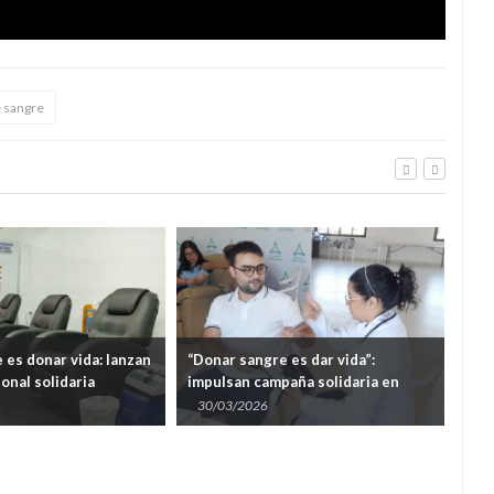
 sangre
a: lanzan
“Donar sangre es dar vida”:
“Donar sangre es
a
impulsan campaña solidaria en
Hemocentro ampl
Semana Santa
proyecta duplic
30/03/2026
04/03/2026
2026