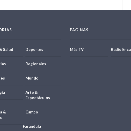
ORÍAS
PÁGINAS
& Salud
Deportes
Más TV
Radio Enca
ias
Regionales
les
Mundo
gía
Arte &
Espectáculos
a &
Campo
s
Farandula