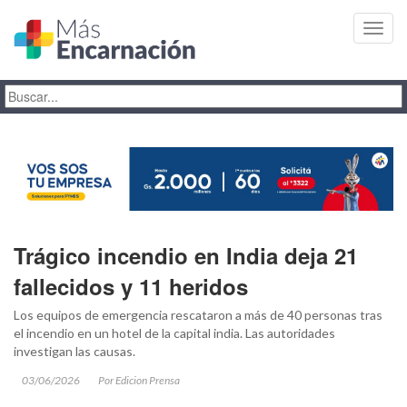
Toggl
navig
Trágico incendio en India deja 21
fallecidos y 11 heridos
Los equipos de emergencia rescataron a más de 40 personas tras
el incendio en un hotel de la capital india. Las autoridades
investigan las causas.
03/06/2026
Por Edicion Prensa