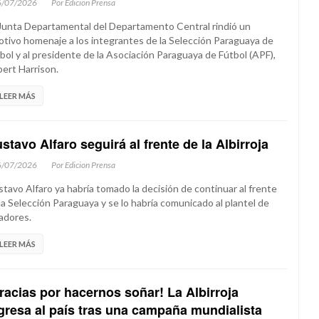
6/07/2026
Por Edicion Prensa
Junta Departamental del Departamento Central rindió un
tivo homenaje a los integrantes de la Selección Paraguaya de
bol y al presidente de la Asociación Paraguaya de Fútbol (APF),
ert Harrison.
LEER MÁS
stavo Alfaro seguirá al frente de la Albirroja
6/07/2026
Por Edicion Prensa
tavo Alfaro ya habría tomado la decisión de continuar al frente
la Selección Paraguaya y se lo habría comunicado al plantel de
adores.
LEER MÁS
racias por hacernos soñar! La Albirroja
gresa al país tras una campaña mundialista