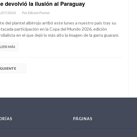
e devolvió la ilusión al Paraguay
6/07/2026
Por Edicion Prensa
te del plantel albirrojo arribó este lunes a nuestro país tras su
tacada participación en la Copa del Mundo 2026, edición
dialista en el que dejó lo más alto la imagen de la garra guaraní.
LEER MÁS
IGUIENTE
ORÍAS
PÁGINAS