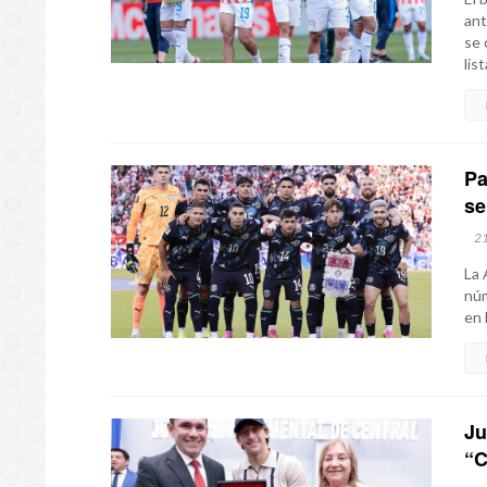
ant
se 
list
Pa
se
2
La 
núm
en 
Ju
“C