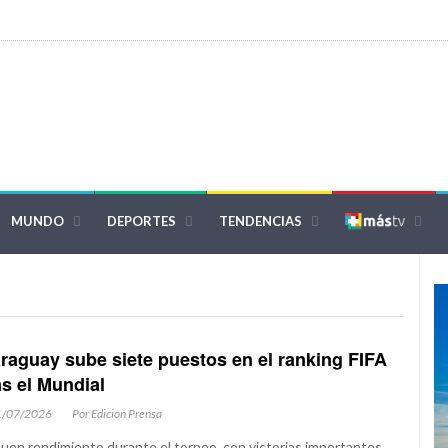
MUNDO
DEPORTES
TENDENCIAS
raguay sube siete puestos en el ranking FIFA
as el Mundial
1/07/2026
Por Edicion Prensa
buen rendimiento durante el torneo, con victorias importantes