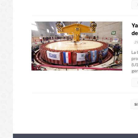
Ya
de
2
La 
pro
(U1
gen
S