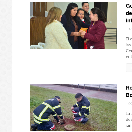
Go
de
in
1
El 
las
Cen
ent
Re
Bo
0
La 
des
jun