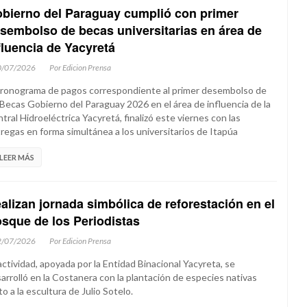
bierno del Paraguay cumplió con primer
sembolso de becas universitarias en área de
fluencia de Yacyretá
0/07/2026
Por Edicion Prensa
cronograma de pagos correspondiente al primer desembolso de
 Becas Gobierno del Paraguay 2026 en el área de influencia de la
tral Hidroeléctrica Yacyretá, finalizó este viernes con las
regas en forma simultánea a los universitarios de Itapúa
LEER MÁS
alizan jornada simbólica de reforestación en el
sque de los Periodistas
2/07/2026
Por Edicion Prensa
actividad, apoyada por la Entidad Binacional Yacyreta, se
arrolló en la Costanera con la plantación de especies nativas
to a la escultura de Julio Sotelo.