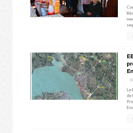
Con
Bin
med
seg
EB
pr
En
1
La 
de 
Pro
Enc