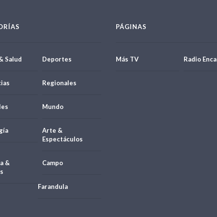
ORÍAS
PÁGINAS
& Salud
Deportes
Más TV
Radio Enca
ias
Regionales
les
Mundo
gía
Arte &
Espectáculos
a &
Campo
s
Farandula