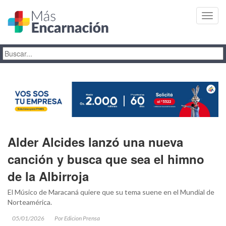
Toggl
navig
Alder Alcides lanzó una nueva
canción y busca que sea el himno
de la Albirroja
El Músico de Maracaná quiere que su tema suene en el Mundial de
Norteamérica.
05/01/2026
Por Edicion Prensa