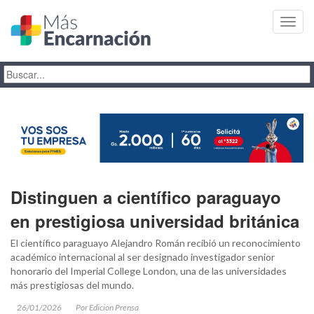
Toggl
navig
Distinguen a científico paraguayo
en prestigiosa universidad británica
El científico paraguayo Alejandro Román recibió un reconocimiento
académico internacional al ser designado investigador senior
honorario del Imperial College London, una de las universidades
más prestigiosas del mundo.
26/01/2026
Por Edicion Prensa