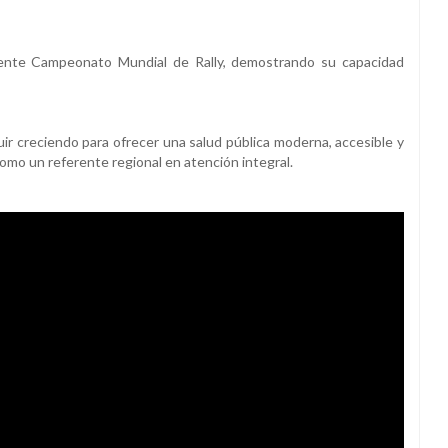
eciente Campeonato Mundial de Rally, demostrando su capacidad
uir creciendo para ofrecer una salud pública moderna, accesible y
como un referente regional en atención integral.