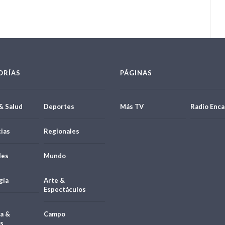
ORÍAS
PÁGINAS
& Salud
Deportes
Más TV
Radio Enca
ias
Regionales
les
Mundo
gía
Arte &
Espectáculos
a &
Campo
s