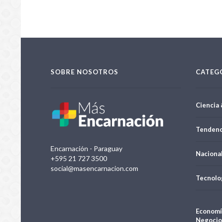
SOBRE NOSOTROS
CATEG
Ciencia 
Tendenc
Encarnación - Paraguay
Naciona
+595 21 727 3500
social@masencarnacion.com
Tecnolo
Economí
Negocio