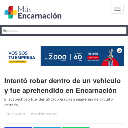
Toggl
navig
Intentó robar dentro de un vehículo
y fue aprehendido en Encarnación
El sospechoso fue identificado gracias a imágenes de circuito
cerrado
01/11/2025
Por Edicion Prensa