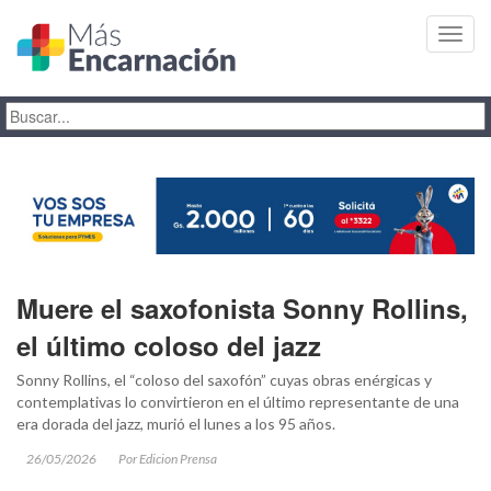
Toggl
navig
Muere el saxofonista Sonny Rollins,
el último coloso del jazz
Sonny Rollins, el “coloso del saxofón” cuyas obras enérgicas y
contemplativas lo convirtieron en el último representante de una
era dorada del jazz, murió el lunes a los 95 años.
26/05/2026
Por Edicion Prensa