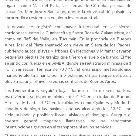
lugares como Mar del Plata, las sierras de Córdoba y zonas de
Tucumán, Mendoza y San Juan, donde la nieve cubrió paisajes y
sorprendió a residentes en pleno invierno austral.
La nevada se registró con mayor intensidad en las sierras
cordobesas, como La Cumbrecita y Santa Rosa de Calamuchita, así
como en Tafí del Valle, en Tucumán. En la provincia de Buenos
Aires, Mar del Plata amaneció con nieve en Sierra de los Padres,
cubriendo autos, playas y árboles. En Necochea y Miramar cayeron
pequeñas piedras de granizo que tiñeron el suelo de blanco. El frío
se sintió con fuerza en el AMBA, donde se registraron mínimas de 1
°C y sensación térmica de -0,7 °C. El organismo meteorológico
mantiene alerta amarilla por frío extremo en gran parte del país y
elevó a naranja el nivel en zonas centrales de Buenos Aires.
Las temperaturas seguirán bajas durante el fin de semana. Para
este viernes se esperan mínimas de -1 °C en la ciudad de Buenos
Aires y de hasta -4 °C en localidades como Quilmes y Merlo. El
sábado y domingo las máximas apenas alcanzarán los 13 °C, con
cielo nublado y posibles lluvias aisladas el domingo. Aunque el
evento generó imágenes llamativas, no se reportaron
interrupciones graves en el transporte ni en los servicios.
El frío polar que afecta a Argentina forma parte de un patrón