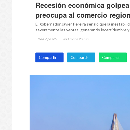
Recesión económica golpea a
preocupa al comercio region
El gobernador Javier Pereira señaló que la inestabili
severamente las ventas, generando incertidumbre y 
26/06/2026
Por Edicion Prensa
Compartir
Compartir
Compartir