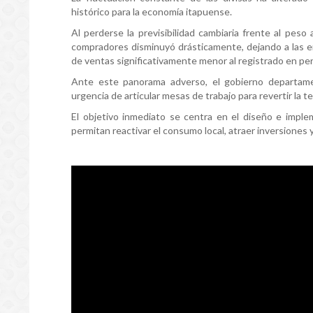
histórico para la economía itapuense.
Al perderse la previsibilidad cambiaria frente al peso
compradores disminuyó drásticamente, dejando a las em
de ventas significativamente menor al registrado en per
Ante este panorama adverso, el gobierno departamen
urgencia de articular mesas de trabajo para revertir la t
El objetivo inmediato se centra en el diseño e imple
permitan reactivar el consumo local, atraer inversiones 