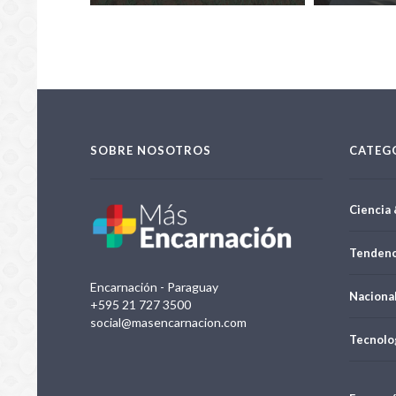
sus fincas
SOBRE NOSOTROS
CATEG
Ciencia 
Tendenc
Encarnación - Paraguay
Naciona
+595 21 727 3500
social@masencarnacion.com
Tecnolo