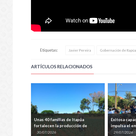
Etiquetas:
Javier Pereira
Gobernación de Itapú
ARTÍCULOS RELACIONADOS
a inaugura
Unas 40 familias de Itapúa
Exitosa capa
s de agua
fortalecen la producción de
impulsa el e
de Trinidad
cebolla con asistencia técnica en
barrio San P
30/07/2026
29/07/2026