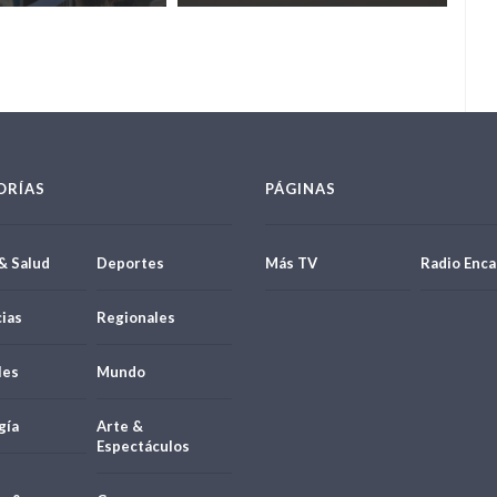
ORÍAS
PÁGINAS
& Salud
Deportes
Más TV
Radio Enca
ias
Regionales
les
Mundo
gía
Arte &
Espectáculos