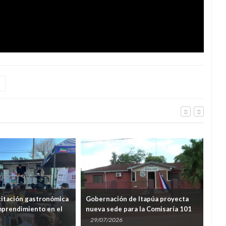
a
citación gastronómica
Gobernación de Itapúa proyecta
Gob
mprendimiento en el
nueva sede para la Comisaría 101
adj
edro de Encarnación
de San Miguel Kurusu
pol
29/07/2026
28