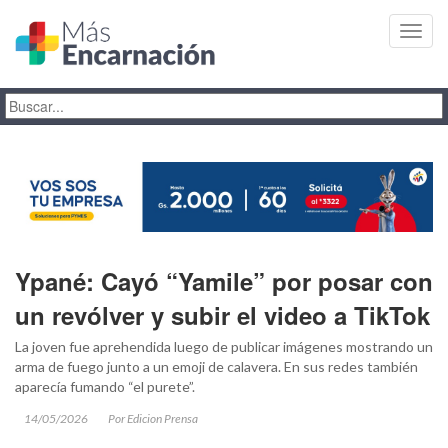
Toggl
navig
Ypané: Cayó “Yamile” por posar con
un revólver y subir el video a TikTok
La joven fue aprehendida luego de publicar imágenes mostrando un
arma de fuego junto a un emoji de calavera. En sus redes también
aparecía fumando “el purete”.
14/05/2026
Por Edicion Prensa