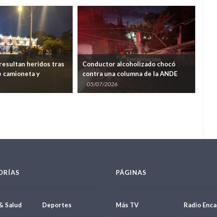
resultan heridos tras
Conductor alcoholizado chocó
Cho
 camioneta y
contra una columna de la ANDE
Cos
en Encarnación
sobre la avenida Japón
mat
05/07/2026
01
ORÍAS
PÁGINAS
& Salud
Deportes
Más TV
Radio Enca