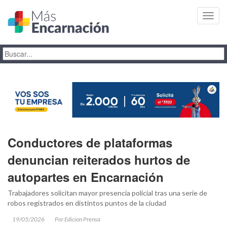
Toggl
navig
Conductores de plataformas
denuncian reiterados hurtos de
autopartes en Encarnación
Trabajadores solicitan mayor presencia policial tras una serie de
robos registrados en distintos puntos de la ciudad
19/05/2026
Por Edicion Prensa