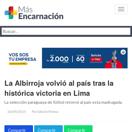
Toggl
navig
La Albirroja volvió al país tras la
histórica victoria en Lima
La selección paraguaya de fútbol retornó al país esta madrugada.
10/09/2025
Por Edicion Prensa
Compartir
Compartir
Compartir