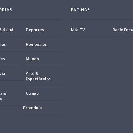
ORÍAS
PÁGINAS
& Salud
Deportes
Más TV
Radio Enca
ias
Regionales
les
Mundo
gía
Arte &
Espectáculos
a &
Campo
s
Farandula