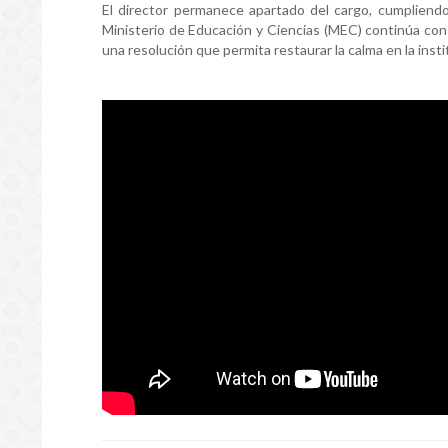
El director permanece apartado del cargo, cumpliendo 
Ministerio de Educación y Ciencias (MEC) continúa con 
una resolución que permita restaurar la calma en la insti