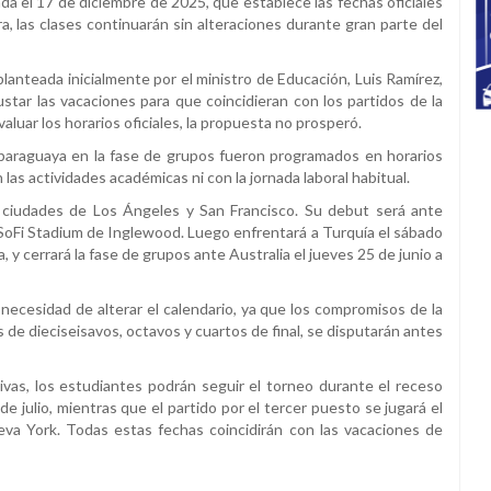
ada el 17 de diciembre de 2025, que establece las fechas oficiales
, las clases continuarán sin alteraciones durante gran parte del
 planteada inicialmente por el ministro de Educación, Luis Ramírez,
ustar las vacaciones para que coincidieran con los partidos de la
evaluar los horarios oficiales, la propuesta no prosperó.
 paraguaya en la fase de grupos fueron programados en horarios
las actividades académicas ni con la jornada laboral habitual.
 ciudades de Los Ángeles y San Francisco. Su debut será ante
l SoFi Stadium de Inglewood. Luego enfrentará a Turquía el sábado
a, y cerrará la fase de grupos ante Australia el jueves 25 de junio a
necesidad de alterar el calendario, ya que los compromisos de la
s de dieciseisavos, octavos y cuartos de final, se disputarán antes
sivas, los estudiantes podrán seguir el torneo durante el receso
de julio, mientras que el partido por el tercer puesto se jugará el
Nueva York. Todas estas fechas coincidirán con las vacaciones de