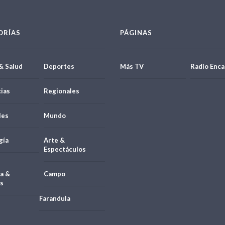
ORÍAS
PÁGINAS
& Salud
Deportes
Más TV
Radio Enca
ias
Regionales
les
Mundo
gía
Arte &
Espectáculos
a &
Campo
s
Farandula