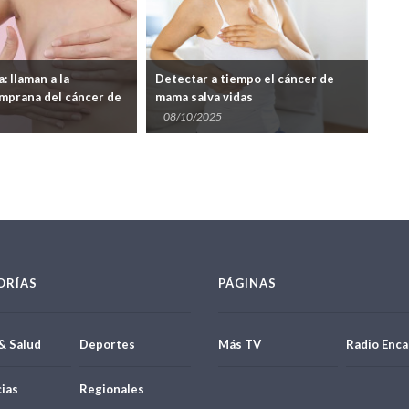
 llaman a la
Detectar a tiempo el cáncer de
Expo
mprana del cáncer de
mama salva vidas
cos
mar
08/10/2025
07
ORÍAS
PÁGINAS
& Salud
Deportes
Más TV
Radio Enca
ias
Regionales