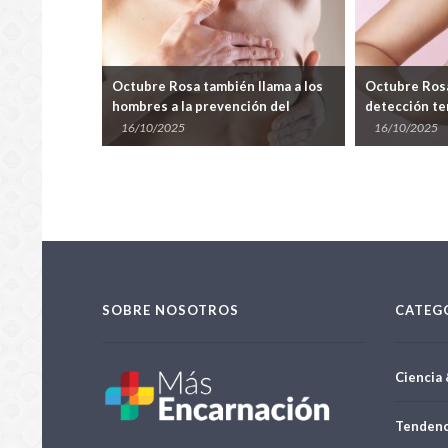
ncarnación
Octubre Rosa también llama a los
Octubre Rosa:
dial de
hombres a la prevención del
detección te
er de Mama
cáncer de mama
mama
16/10/2025
16/10/2025
SOBRE NOSOTROS
CATEG
Ciencia 
Tendenc