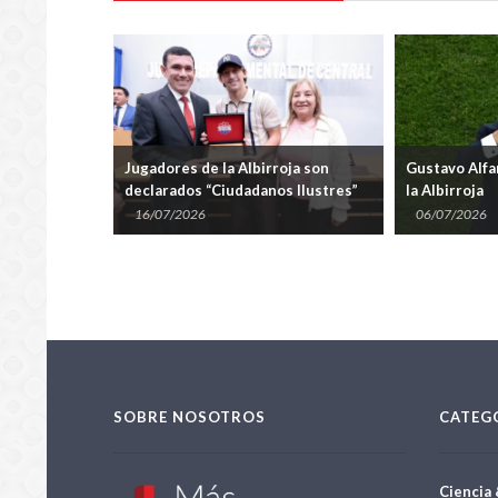
ndial 2026
Jugadores de la Albirroja son
Gustavo Alfar
upo de las 20
declarados “Ciudadanos Ilustres”
la Albirroja
en Central
16/07/2026
06/07/2026
SOBRE NOSOTROS
CATEG
Ciencia 