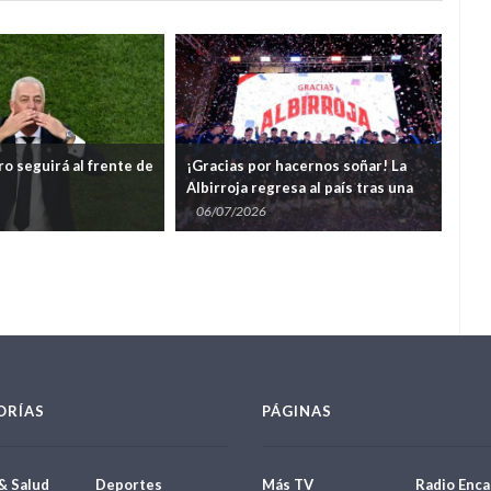
o seguirá al frente de
¡Gracias por hacernos soñar! La
Gus
Albirroja regresa al país tras una
nun
campaña mundialista que devolvió
que
06/07/2026
06
la ilusión al Paraguay
ORÍAS
PÁGINAS
& Salud
Deportes
Más TV
Radio Enca